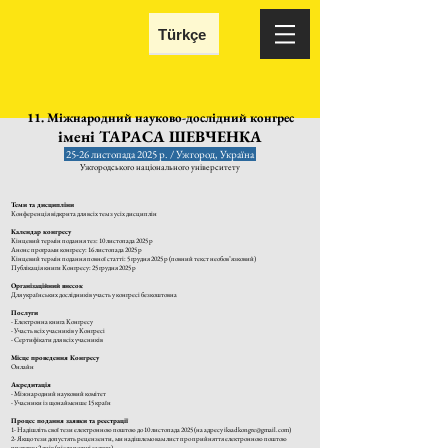
Türkçe
11. Міжнародний науково-дослідний конгрес
імені ТАРАСА Ш
ЕВЧЕНКА
25-26 листопада 2025 р. / Ужгород, Україна
Ужгородського національного університету
Теми та дисципліни
Конференція відкрита для всіх тем з усіх дисциплін
Календар конгресу
Кінцевий термін подання тез: 10 листопада 2025 р
Анонс програми конгресу: 16 листопада 2025 р
Кінцевий термін подання повної статті: 5 грудня 2025 р (повний текст необов’язковий)
Публікація книги Конгресу: 25 грудня 2025 р
Організаційний внесок
Для українських дослідників участь у конгресі безкоштовна
Послуги
- Електронна книга Конгресу
- Участь всіх учасників у Конгресі
- Сертифікати для всіх учасників
Місце проведення Конгресу
Онлайн
Акредитація
- Міжнародний науковий комітет
- Учасники із щонайменше 15 країн
Процес подання заявки та реєстрації
1- Надішліть свої тези електронною поштою до 10 листопада 2025 (на адресу
iksadkongre@gmail.com
)
2- Якщо тези допустять рецензенти, ми надішлемо вам лист про прийняття електронною поштою
протягом 2 днів (після подачі заявки)